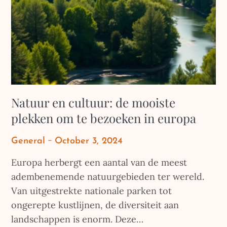
Natuur en cultuur: de mooiste
plekken om te bezoeken in europa
Posted
General
October 3, 2024
on
Europa herbergt een aantal van de meest
adembenemende natuurgebieden ter wereld.
Van uitgestrekte nationale parken tot
ongerepte kustlijnen, de diversiteit aan
landschappen is enorm. Deze…