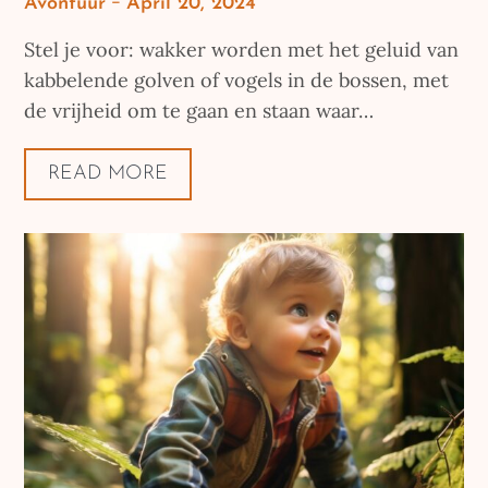
Posted
Avontuur
April 20, 2024
on
Stel je voor: wakker worden met het geluid van
kabbelende golven of vogels in de bossen, met
de vrijheid om te gaan en staan waar…
READ MORE