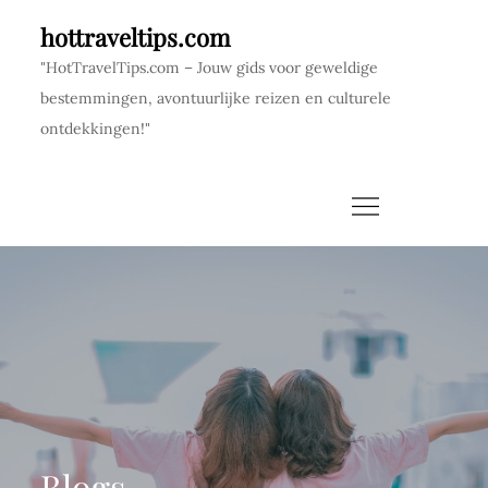
Skip
hottraveltips.com
to
"HotTravelTips.com – Jouw gids voor geweldige
content
bestemmingen, avontuurlijke reizen en culturele
ontdekkingen!"
Blogs