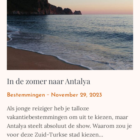
In de zomer naar Antalya
Posted
Bestemmingen
November 29, 2023
on
Als jonge reiziger heb je talloze
vakantiebestemmingen om uit te kiezen, maar
Antalya steelt absoluut de show. Waarom zou je
voor deze Zuid-Turkse stad kiezen…