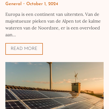
Posted
General
October 1, 2024
on
Europa is een continent van uitersten. Van de
majestueuze pieken van de Alpen tot de kalme
wateren van de Noordzee, er is een overvloed
aan…
READ MORE