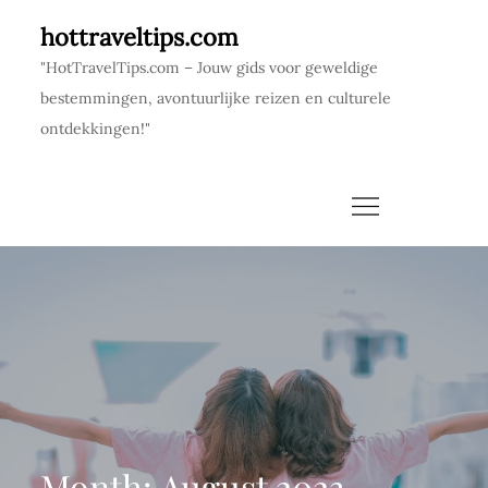
Skip
hottraveltips.com
to
"HotTravelTips.com – Jouw gids voor geweldige
content
bestemmingen, avontuurlijke reizen en culturele
ontdekkingen!"
Month:
August 2023