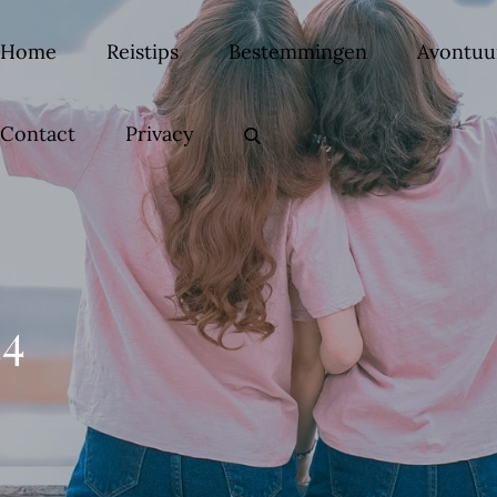
Home
Reistips
Bestemmingen
Avontuu
Contact
Privacy
24